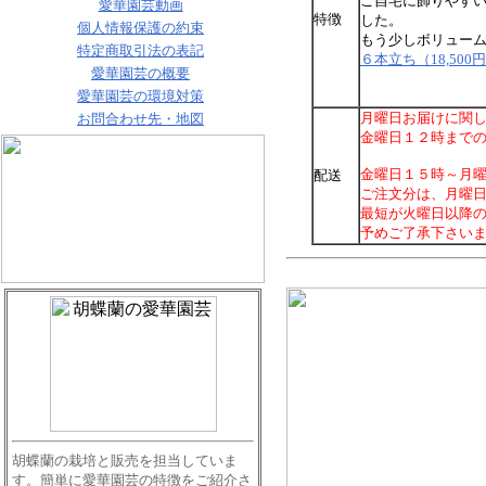
ご自宅に飾りやす
愛華園芸動画
特徴
した。
個人情報保護の約束
もう少しボリュー
特定商取引法の表記
６本立ち（18,500
愛華園芸の概要
愛華園芸の環境対策
月曜日お届けに関
お問合わせ先・地図
金曜日１２時まで
金曜日１５時～月
配送
ご注文分は、月曜
最短が火曜日以降
予めご了承下さい
胡蝶蘭の栽培と販売を担当していま
す。簡単に愛華園芸の特徴をご紹介さ