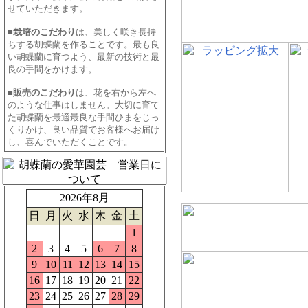
せていただきます。
■
栽培のこだわり
は、美しく咲き長持
ちする胡蝶蘭を作ることです。最も良
い胡蝶蘭に育つよう、最新の技術と最
良の手間をかけます。
■
販売のこだわり
は、花を右から左へ
のような仕事はしません。大切に育て
た胡蝶蘭を最適最良な手間ひまをじっ
くりかけ、良い品質でお客様へお届け
し、喜んでいただくことです。
2026年8月
日
月
火
水
木
金
土
1
2
3
4
5
6
7
8
9
10
11
12
13
14
15
16
17
18
19
20
21
22
23
24
25
26
27
28
29