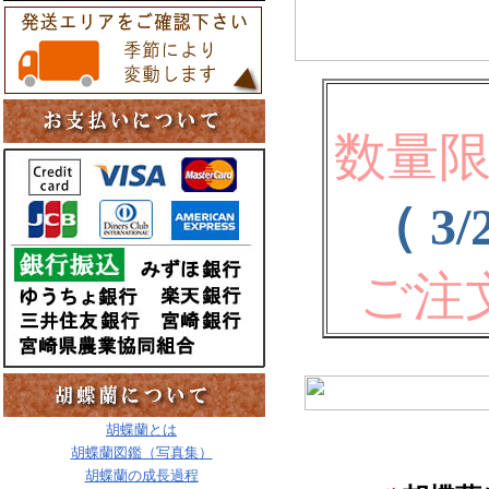
数量
（ 3/
ご注
胡蝶蘭とは
胡蝶蘭図鑑（写真集）
胡蝶蘭の成長過程