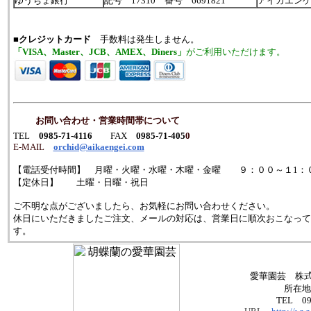
ゆうちょ銀行
記号 17310 番号 6691821
アイカエン
■
クレジットカード
手数料は発生しません。
「VISA、Master、JCB、AMEX、Diners」
がご利用いただけます。
お問い合わせ・営業時間帯について
TEL
0985-71-4116
FAX
0985-71-405
0
E-MAIL
orchid@aikaengei.com
【電話受付時間】 月曜・火曜・水曜・木曜・金曜 ９：００～１1：
【定休日】 土曜・日曜・祝日
ご不明な点がございましたら、お気軽にお問い合わせください。
休日にいただきましたご注文、メールの対応は、営業日に順次おこなって
す。
愛華園芸 株式
所在
TEL 09