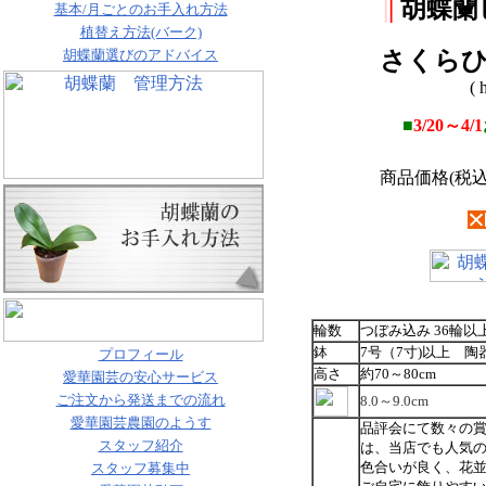
|
|
胡蝶蘭
基本/月ごとのお手入れ方法
植替え方法(バーク)
胡蝶蘭選びのアドバイス
さくら
( 
■
3/20～4/1
商品価格(税込
輪数
つぼみ込み 36輪以
鉢
7号（7寸)以上 陶
プロフィール
高さ
約70～80cm
愛華園芸の安心サービス
ご注文から発送までの流れ
8.0～9.0cm
愛華園芸農園のようす
品評会にて数々の
スタッフ紹介
は、当店でも人気
色合いが良く、花
スタッフ募集中