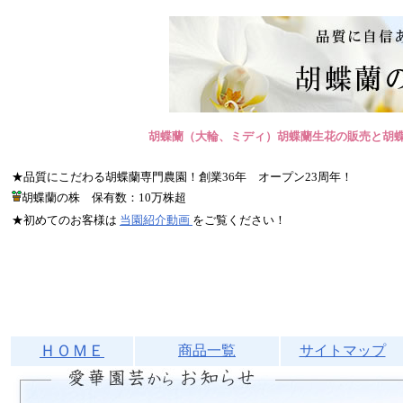
胡蝶蘭（大輪、ミディ）胡蝶蘭生花の販売と胡
★品質にこだわる胡蝶蘭専門農園！創業36年 オープン23周年！
胡蝶蘭の株 保有数：10万株超
★初めてのお客様は
当園紹介動画
をご覧ください！
ＨＯＭＥ
商品一覧
サイトマップ