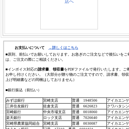
お支払いについて
→詳しくはこちら
■原則、前払いでお願いしております。お急ぎのご注文などで後払いをご
は、ご注文の際にご相談ください。
■インボイス対応の
請求書
、
領収書
をPDFファイルで発行いたします。ご
お申し付けください。（大部分が贈り物のご注文ですので、請求書、領収
上げ明細書などの同梱はしておりません）
■銀行振込（前払い）
みずほ銀行
宮崎支店
普通 1948506
アイカエン
三井住友銀行
佐倉支店
普通 6626823
クワハタシ
宮崎銀行
中央市場支店
普通 0018060
アイカエン
楽天銀行
ロック支店
普通 7026640
アイカエン
宮崎県農業協同組合
宮崎支店
普通 0030087
アイカエン