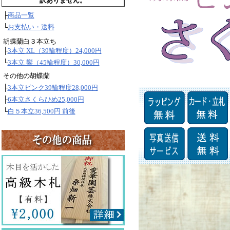
訳ありません。
├
商品一覧
└
お支払い・送料
胡蝶蘭白３本立ち
├
3本立 XL（39輪程度）24,000円
└
3本立 響（45輪程度）30,000円
その他の胡蝶蘭
├
3本立ピンク39輪程度28,000円
├
6本立さくらひめ25,000円
└
白５本立36,500円 前後